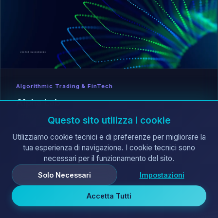
Algorithmic Trading & FinTech
Alpha Lab
Strategie algoritmiche e sistemi di trading
Questo sito utilizza i cookie
automatizzato. Machine learning applicato ai mercati,
Utilizziamo cookie tecnici e di preferenze per migliorare la
analisi quantitativa e soluzioni FinTech all'avanguardia.
tua esperienza di navigazione. I cookie tecnici sono
necessari per il funzionamento del sito.
Esplora il Lab →
Solo Necessari
Impostazioni
Accetta Tutti