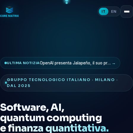
●
●
●
●
IT
EN
OpenAI presenta Jalapeño, il suo primo chip: la sfida a Nvidia parte dall'inferenza
→
ULTIMA NOTIZIA
GRUPPO TECNOLOGICO ITALIANO · MILANO ·
DAL 2025
Software, AI,
quantum computing
e finanza quantitativa.