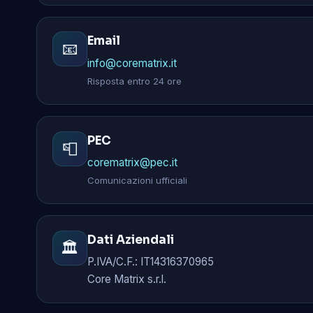
Email
📧
info@corematrix.it
Risposta entro 24 ore
PEC
📮
corematrix@pec.it
Comunicazioni ufficiali
Dati Aziendali
🏛️
P.IVA/C.F.: IT14316370965
Core Matrix s.r.l.