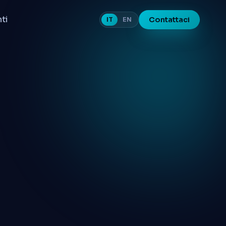
nti
Contattaci
IT
EN