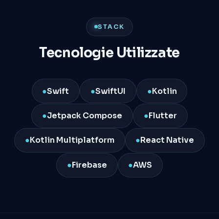
STACK
Tecnologie Utilizzate
●
Swift
●
SwiftUI
●
Kotlin
●
Jetpack Compose
●
Flutter
●
Kotlin Multiplatform
●
React Native
●
Firebase
●
AWS