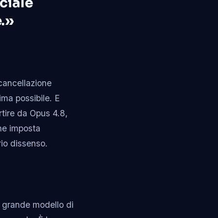
ciale
e.»
 cancellazione
rima possibile. E
artire da Opus 4.8,
one imposta
rio dissenso.
n grande modello di