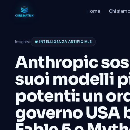
Home
Chi siam
Insights
›
🧠 INTELLIGENZA ARTIFICIALE
Anthropic sos
suoi modelli p
potenti: un or
governo USA 
Fable 5 e Myth