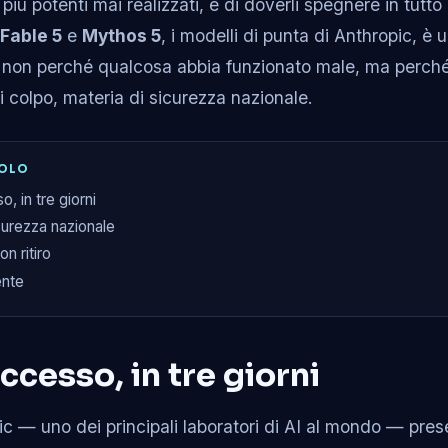
 i più potenti mai realizzati, e di doverli spegnere in tutt
Fable 5
e
Mythos 5
, i modelli di punta di Anthropic, è u
6: non perché qualcosa abbia funzionato male, ma perc
di colpo, materia di sicurezza nazionale.
COLO
, in tre giorni
curezza nazionale
n ritiro
ente
ccesso, in tre giorni
ic — uno dei principali laboratori di AI al mondo — pre