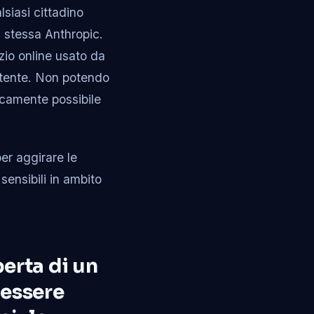
lsiasi cittadino
la stessa Anthropic.
izio online usato da
 utente. Non potendo
nicamente possibile
per aggirare le
ensibili in ambito
erta di un
 essere