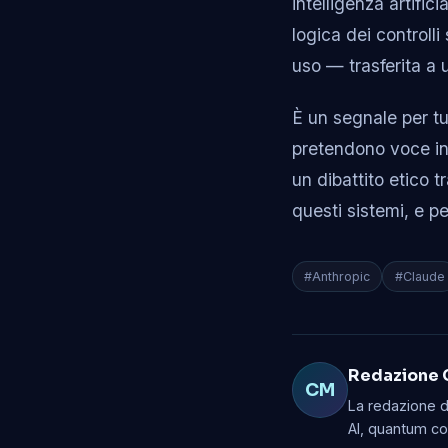
intelligenza artific
logica dei controll
uso — trasferita a 
È un segnale per tut
pretendono voce in 
un dibattito etico 
questi sistemi, e pe
#Anthropic
#Claude
Redazione 
CM
La redazione di
AI, quantum co