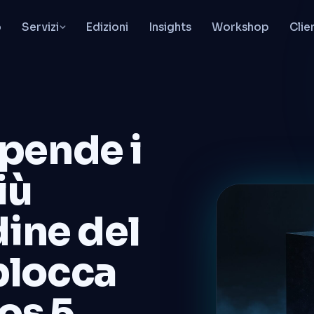
o
Servizi
Edizioni
Insights
Workshop
Clie
pende i
iù
dine del
blocca
os 5