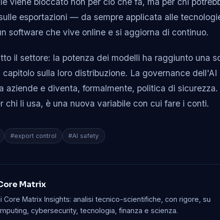
iale viene bloccato non per ciò che fa, ma per chi potrebb
i sulle esportazioni — da sempre applicata alle tecnologie
un software che vive online e si aggiorna di continuo.
to il settore: la potenza dei modelli ha raggiunto una so
capitolo sulla loro distribuzione. La governance dell'AI
tra aziende e diventa, formalmente, politica di sicurezza.
r chi li usa, è una nuova variabile con cui fare i conti.
#export control
#AI safety
Core Matrix
 Core Matrix Insights: analisi tecnico-scientifiche, con rigore, su
mputing, cybersecurity, tecnologia, finanza e scienza.