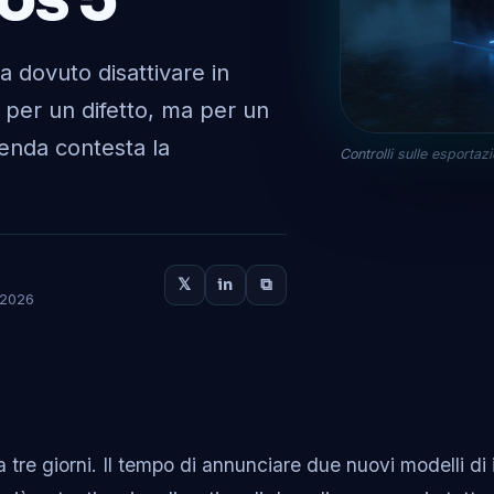
ha dovuto disattivare in
n per un difetto, ma per un
zienda contesta la
Controlli sulle esportazio
𝕏
in
⧉
o 2026
tre giorni. Il tempo di annunciare due nuovi modelli di 