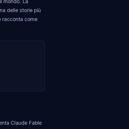
o il mondo. La
na delle storie più
hé racconta come
senta Claude Fable