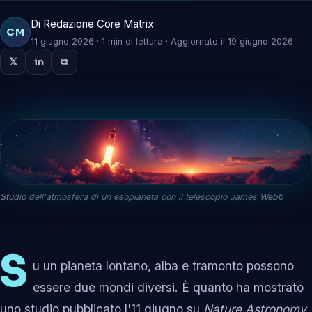
Di Redazione Core Matrix
CM
11 giugno 2026 · 1 min di lettura · Aggiornato il 19 giugno 2026
𝕏
in
⧉
Studio dell'atmosfera di un esopianeta con il telescopio James Webb
S
u un pianeta lontano, alba e tramonto possono
essere due mondi diversi. È quanto ha mostrato
uno studio pubblicato l'11 giugno su
Nature Astronomy
,