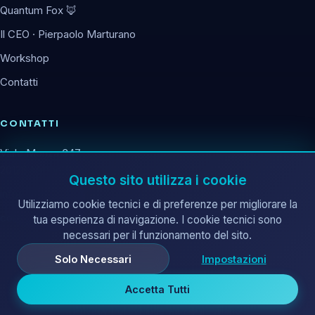
Quantum Fox 🦊
Il CEO · Pierpaolo Marturano
Workshop
Contatti
CONTATTI
Viale Monza 347
20126 Milano (MI)
Questo sito utilizza i cookie
info@corematrix.it
Utilizziamo cookie tecnici e di preferenze per migliorare la
corematrix@pec.it
tua esperienza di navigazione. I cookie tecnici sono
necessari per il funzionamento del sito.
Solo Necessari
Impostazioni
Accetta Tutti
© 2026 Core Matrix s.r.l. ·
Tutti i diritti riservati.
Privacy Policy
Made with ❤️ in Milano