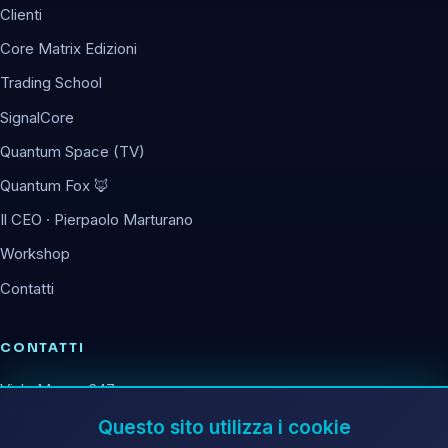
Clienti
Core Matrix Edizioni
Trading School
SignalCore
Quantum Space (TV)
Quantum Fox 🦊
Il CEO · Pierpaolo Marturano
Workshop
Contatti
CONTATTI
Viale Monza 347
20126 Milano (MI)
Questo sito utilizza i cookie
info@corematrix.it