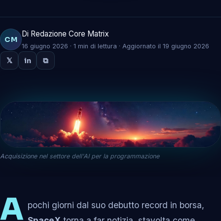
Di Redazione Core Matrix
CM
16 giugno 2026 · 1 min di lettura · Aggiornato il 19 giugno 2026
𝕏
in
⧉
Acquisizione nel settore dell'AI per la programmazione
A
pochi giorni dal suo debutto record in borsa,
SpaceX
torna a far notizia, stavolta come