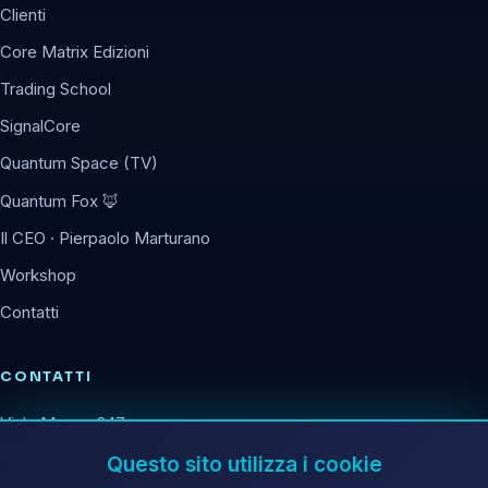
Clienti
Core Matrix Edizioni
Trading School
SignalCore
Quantum Space (TV)
Quantum Fox 🦊
Il CEO · Pierpaolo Marturano
Workshop
Contatti
CONTATTI
Viale Monza 347
20126 Milano (MI)
Questo sito utilizza i cookie
info@corematrix.it