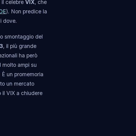
 il celebre
VIX
, che
OE
). Non predice la
i dove.
 lo smontaggio del
73
, il più grande
azionali ha però
ad molto ampi su
. È un promemoria
anto un mercato
o il VIX a chiudere