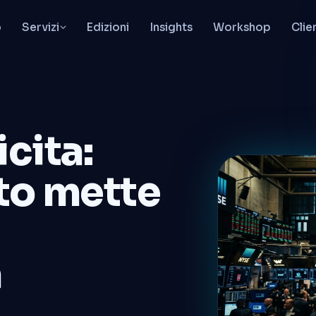
o
Servizi
Edizioni
Insights
Workshop
Clie
icita:
to mette
a