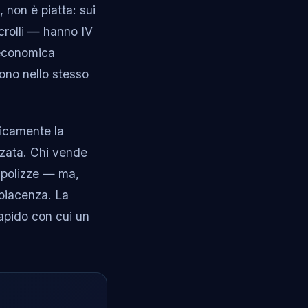
, non è piatta: sui
crolli — hanno IV
 economica
iono nello stesso
ricamente la
izzata. Chi vende
 polizze — ma,
piacenza. La
 rapido con cui un