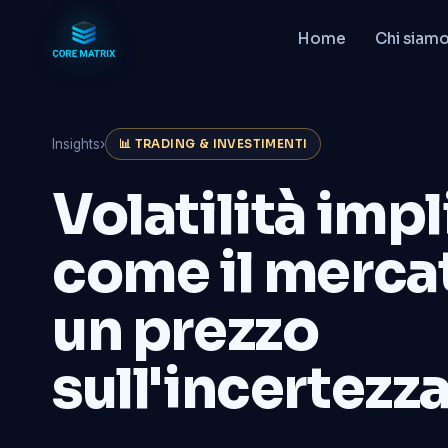
Home
Chi siam
Insights
›
📊 TRADING & INVESTIMENTI
Volatilità impl
come il merca
un prezzo
sull'incertezz