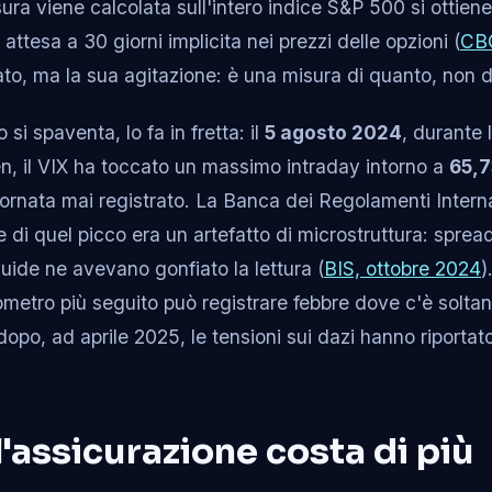
a viene calcolata sull'intero indice S&P 500 si ottiene
à attesa a 30 giorni implicita nei prezzi delle opzioni (
CB
to, ma la sua agitazione: è una misura di quanto, non d
si spaventa, lo fa in fretta: il
5 agosto 2024
, durante
n, il VIX ha toccato un massimo intraday intorno a
65,
iornata mai registrato. La Banca dei Regolamenti Intern
 di quel picco era un artefatto di microstruttura: spre
quide ne avevano gonfiato la lettura (
BIS, ottobre 2024
)
mometro più seguito può registrare febbre dove c'è solt
dopo, ad aprile 2025, le tensioni sui dazi hanno riportat
l'assicurazione costa di più