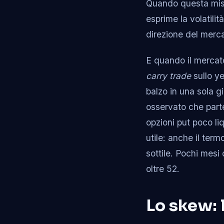
Quando questa misur
esprime la volatilit
direzione del merca
E quando il mercato 
carry trade
sullo ye
balzo in una sola g
osservato che parte
opzioni put poco li
utile: anche il ter
sottile. Pochi mesi 
oltre 52.
Lo skew: 