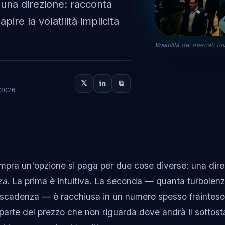
 una direzione: racconta
ire la volatilità implicita
Volatilità dei mercati fi
𝕏
in
⧉
o 2026
mpra un'opzione si paga per due cose diverse: una dire
za
. La prima è intuitiva. La seconda — quanta turbolenz
a scadenza — è racchiusa in un numero spesso frainteso
a parte del prezzo che non riguarda dove andrà il sottos