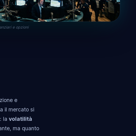
nanziari e opzioni
zione e
a il mercato si
: la
volatilità
tante, ma quanto