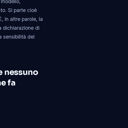
l modello,
to. Si parte cioè
, in altre parole, la
a dichiarazione di
 sensibilità del
he nessuno
he fa