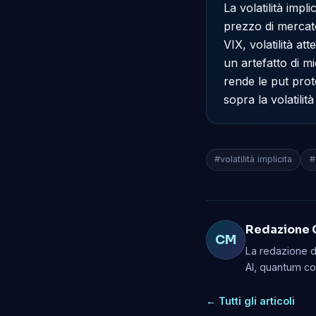
La volatilità impli
prezzo di mercato
VIX, volatilità at
un artefatto di m
rende le put prote
sopra la volatilità
#volatilità implicita
#
Redazione 
CM
La redazione di
AI, quantum co
← Tutti gli articoli