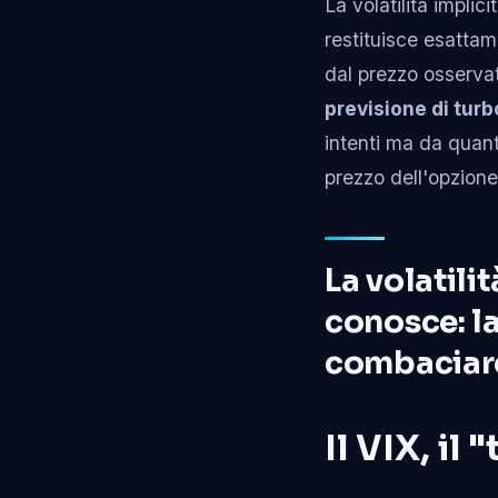
La volatilità implic
restituisce esattam
dal prezzo osservato
previsione di tur
intenti ma da quant
prezzo dell'opzion
La volatili
conosce: la 
combaciare 
Il VIX, i